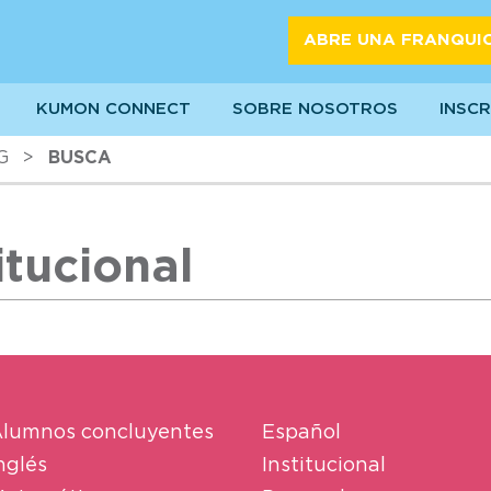
ABRE UNA FRANQUI
KUMON CONNECT
SOBRE NOSOTROS
INSCR
G
>
BUSCA
itucional
lumnos concluyentes
Español
nglés
Institucional