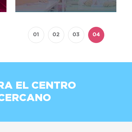
01
02
03
04
RA EL CENTRO
 CERCANO