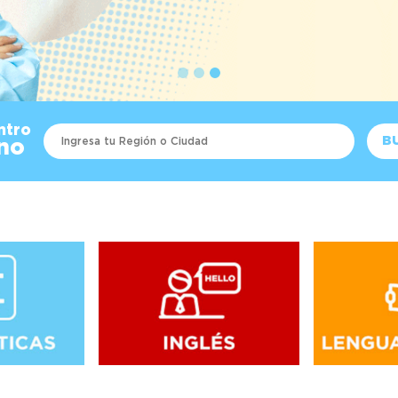
ntro
B
no