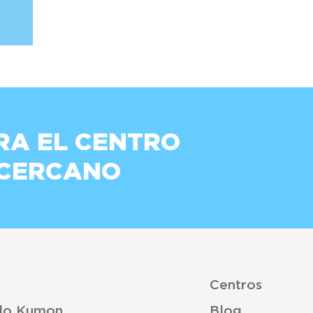
RA EL CENTRO
 CERCANO
Centros
do Kumon
Blog