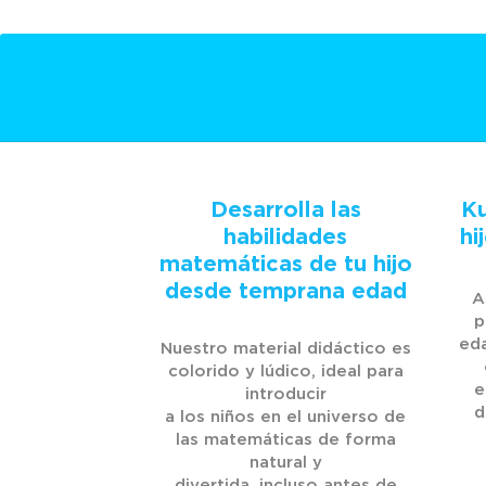
Desarrolla las
Ku
habilidades
hi
matemáticas de tu hijo
desde temprana edad
A
p
eda
Nuestro material didáctico es
colorido y lúdico, ideal para
e
introducir
d
a los niños en el universo de
las matemáticas de forma
natural y
divertida, incluso antes de