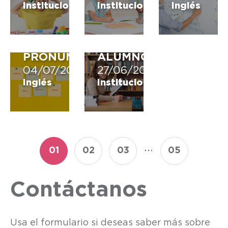
INGLÉS:
ES
Institucional
Institucional
Inglés
¿CUÁLES
TAN
SON
IMPORTANTE
Y
PARA
CÓMO
EL
PRONUNCIARLOS?
ALUMNO?
04/07/2022
27/06/2022
Inglés
Institucional
...
01
02
03
05
Contáctanos
Usa el formulario si deseas saber más sobre