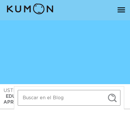
USTED ESTA EN:
INICIO
>
BLOG>
>
EDUCACIÓN DIGITAL: ¿CÓMO POTENCIAR EL
APRENDIZAJE CON ELLA?