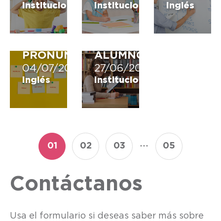
INGLÉS:
ES
Institucional
Institucional
Inglés
¿CUÁLES
TAN
SON
IMPORTANTE
Y
PARA
CÓMO
EL
PRONUNCIARLOS?
ALUMNO?
04/07/2022
27/06/2022
Inglés
Institucional
...
01
02
03
05
Contáctanos
Usa el formulario si deseas saber más sobre