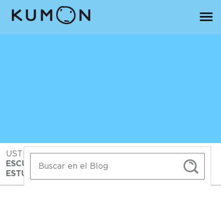
USTED ESTA EN:
INICIO
>
BLOG>
>
MEJOR
ESCUELA DE INGLÉS: ¿CÓMO ELEGIRLA PARA
ESTUDIAR?