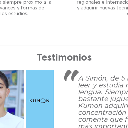
regionales e internaci
úa siempre próximo a la
y adquirir nuevas técn
 avances y formas de
los estudios.
Testimonios
A Simón, de 5 
leer y estudia
lengua. Siempr
bastante jugue
Kumon adquiri
concentración
comenta que f
más important