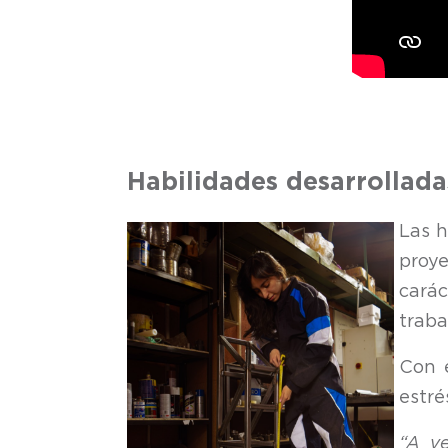
Habilidades desarrollad
Las h
proy
cará
traba
Con e
estré
“A ve