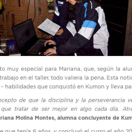
 muy especial para Mariana, que, según la alum
trabajo en el taller, todo valiera la pena. Esta no
a – habilidades que conquistó en Kumon y lleva pa
epto de que la disciplina y la perseverancia v
que tratar de ser mejor en algo cada día. At
riana Molina Montes, alumna concluyente de Ku
ue tenía 6 años, y concluyó el curso el año 201