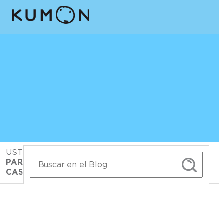
USTED ESTA EN:
INICIO
>
BLOG>
>
LEER
PARA AVANZAR: UN HÁBITO QUE EMPIEZA EN
CASA