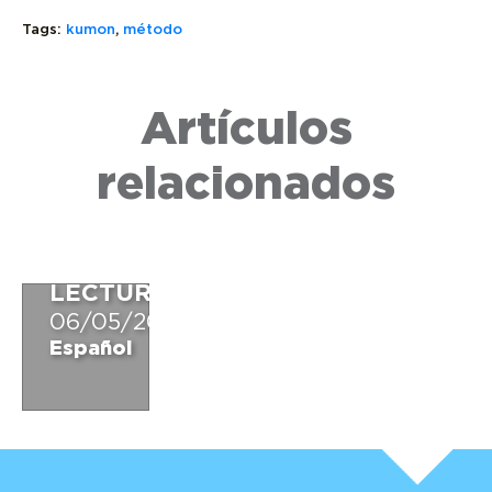
Tags:
kumon
,
método
Artículos
7
BENEFICIOS
relacionados
QUE
TE
ENTREGA
LA
LECTURA
06/05/2019
Español