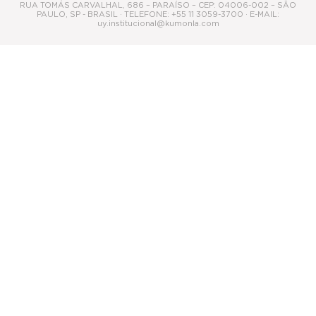
RUA TOMÁS CARVALHAL, 686 – PARAÍSO – CEP: 04006-002 – SÃO
PAULO, SP - BRASIL · TELEFONE: +55 11 3059-3700 · E-MAIL:
uy.institucional@kumonla.com