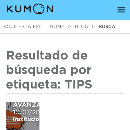
VOCÊ ESTÁ EM:
HOME
>
BLOG
>
BUSCA
Resultado de
TIPS
PARA
QUE
búsqueda por
EN
VACACIONES,
etiqueta: TIPS
TUS
HIJOS
SIGAN
AVANZANDO
10/07/2019
Institucional