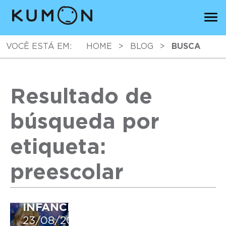
VOCÊ ESTÁ EM:
HOME
>
BLOG
>
BUSCA
Resultado de
búsqueda por
LA
IMPORTANCIA
etiqueta:
DE
LAS
preescolar
MATEMÁTICAS
EN
LA
INFANCIA
23/08/2021