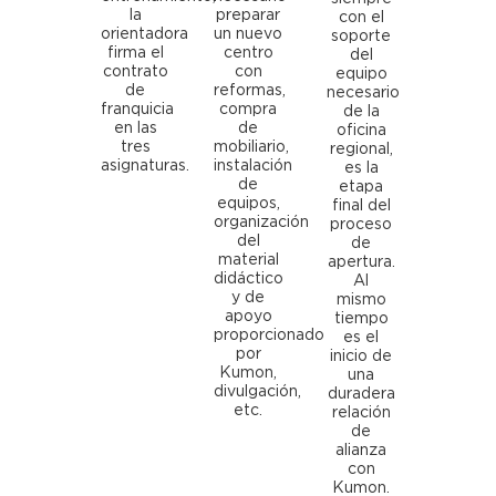
la
preparar
con el
orientadora
un nuevo
soporte
firma el
centro
del
contrato
con
equipo
de
reformas,
necesario
franquicia
compra
de la
en las
de
oficina
tres
mobiliario,
regional,
asignaturas.
instalación
es la
de
etapa
equipos,
final del
organización
proceso
del
de
material
apertura.
didáctico
Al
y de
mismo
apoyo
tiempo
proporcionado
es el
por
inicio de
Kumon,
una
divulgación,
duradera
etc.
relación
de
alianza
con
Kumon.