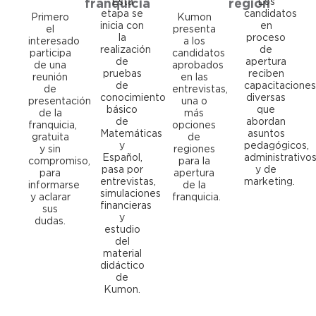
Esta
Los
franquicia
región
etapa se
candidatos
Primero
Kumon
inicia con
en
el
presenta
la
proceso
interesado
a los
realización
de
participa
candidatos
de
apertura
de una
aprobados
pruebas
reciben
reunión
en las
de
capacitaciones
de
entrevistas,
conocimiento
diversas
presentación
una o
básico
que
de la
más
de
abordan
franquicia,
opciones
Matemáticas
asuntos
gratuita
de
y
pedagógicos,
y sin
regiones
Español,
administrativo
compromiso,
para la
pasa por
y de
para
apertura
entrevistas,
marketing.
informarse
de la
simulaciones
y aclarar
franquicia.
financieras
sus
y
dudas.
estudio
del
material
didáctico
de
Kumon.