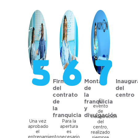
5
6
7
Firma
Montaje
Inaugur
del
de
del
contrato
la
centro
El
de
franquicia
evento
la
y
de
franquicia
divulgación
inauguración
Una vez
Para la
del
aprobado
apertura
centro,
el
es
realizado
entrenamiento,
necesario
siempre