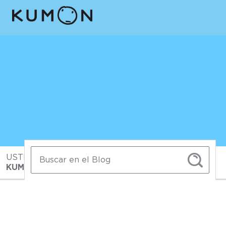
USTED ESTA EN:
INICIO
>
BLOG>
>
¡LLEGÓ
KUMON INGLÉS!