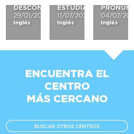
PROBABLEMENTE
PARA
CÓMO
DESCONOCÍAS
ESTUDIAR?
PRONUNC
29/01/2024
11/07/2022
04/07/20
Inglés
Inglés
Inglés
ENCUENTRA EL
CENTRO
MÁS CERCANO
BUSCAR OTROS
CENTROS