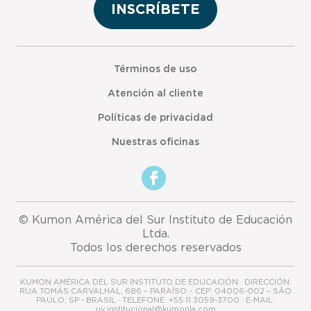
INSCRÍBETE
Términos de uso
Atención al cliente
Políticas de privacidad
Nuestras oficinas
© Kumon América del Sur Instituto de Educación
Ltda.
Todos los derechos reservados
KUMON AMÉRICA DEL SUR INSTITUTO DE EDUCACIÓN · DIRECCIÓN:
RUA TOMÁS CARVALHAL, 686 – PARAÍSO – CEP: 04006-002 – SÃO
PAULO, SP - BRASIL · TELEFONE: +55 11 3059-3700 · E-MAIL:
uy.institucional@kumonla.com