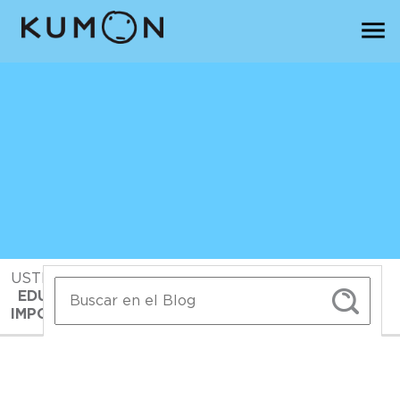
USTED ESTA EN:
INICIO
>
BLOG>
>
EDUCACIÓN SOCIOEMOCIONAL: ¿QUÉ ES, SU
IMPORTANCIA Y CÓMO FUNCIONA?