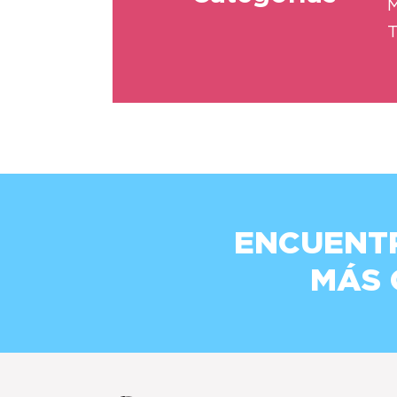
M
T
ENCUENT
MÁS