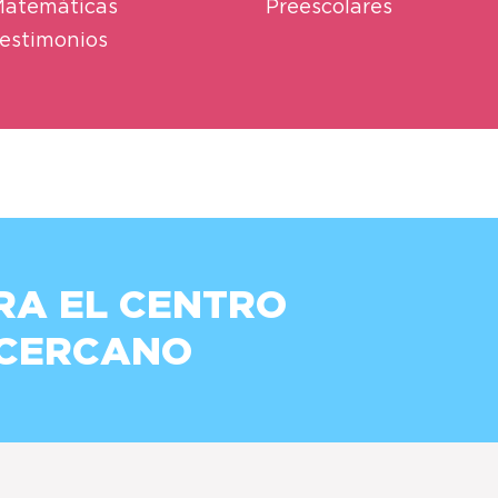
atemáticas
Preescolares
estimonios
RA EL CENTRO
 CERCANO