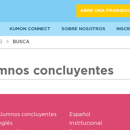
ABRE UNA FRANQUI
KUMON CONNECT
SOBRE NOSOTROS
INSCR
G
>
BUSCA
umnos concluyentes
lumnos concluyentes
Español
nglés
Institucional