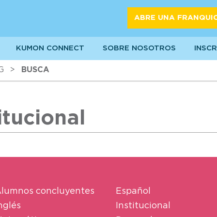
ABRE UNA FRANQUI
KUMON CONNECT
SOBRE NOSOTROS
INSCR
G
>
BUSCA
itucional
lumnos concluyentes
Español
nglés
Institucional