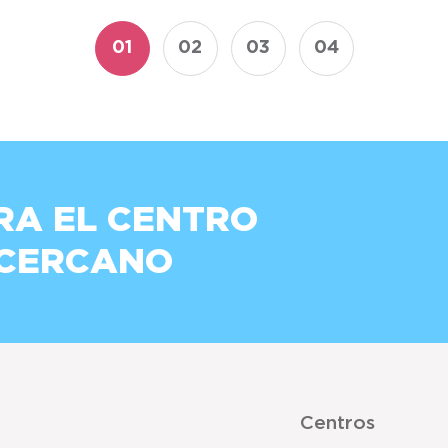
01
02
03
04
RA EL CENTRO
 CERCANO
Centros